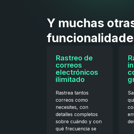
Y muchas otra
funcionalidade
Rastreo de
R
correos
i
electrónicos
c
ilimitado
g
Rastrea tantos
Sa
correos como
qu
necesites, con
co
detalles completos
en
sobre cuándo y con
de
qué frecuencia se