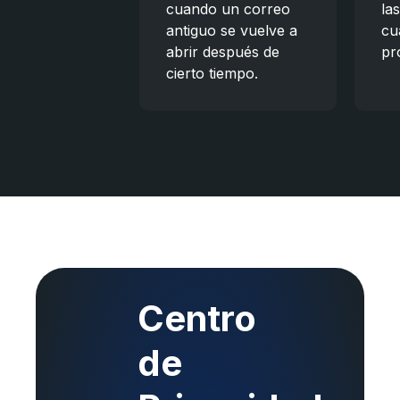
cuando un correo
la
antiguo se vuelve a
cu
abrir después de
pr
cierto tiempo.
Centro
de