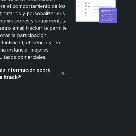
re el comportamiento de los
tinatarios y personalizar sus
unicaciones y seguimientos.
stro email tracker le permite
orar la participación,
ductividad, eficiencia y, en
ima instancia, mejores
ultados comerciales.
ás información sobre
ailtrack®