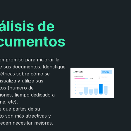
lisis de
cumentos
compromiso para mejorar la
de sus documentos. Identifique
étricas sobre cómo se
sualiza y utiliza sus
os (número de
ciones, tiempo dedicado a
na, etc).
 qué partes de su
o son más atractivas y
eden necesitar mejoras.