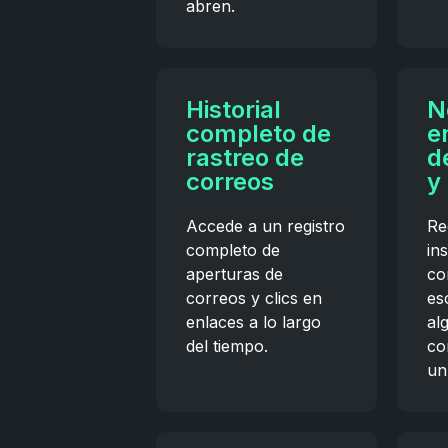
abren.
Historial
N
completo de
e
rastreo de
d
correos
y 
Accede a un registro
Re
completo de
in
aperturas de
co
correos y clics en
es
enlaces a lo largo
al
del tiempo.
co
un