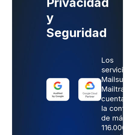
Privacidad
y
Seguridad
Los
servicios
Mailsuite 
Mailtrack
cuentan 
la confia
de más d
116.000