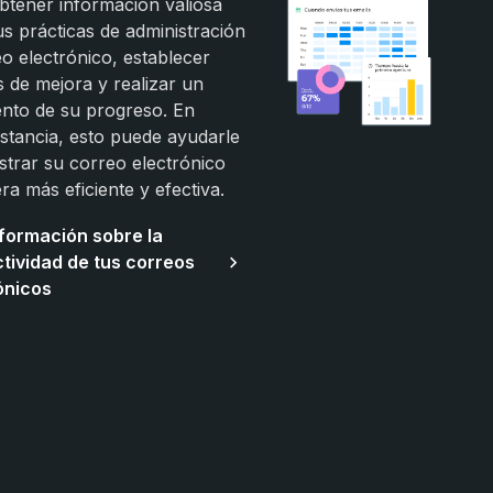
btener información valiosa
s prácticas de administración
o electrónico, establecer
s de mejora y realizar un
ento de su progreso. En
nstancia, esto puede ayudarle
strar su correo electrónico
a más eficiente y efectiva.
formación sobre la
tividad de tus correos
ónicos