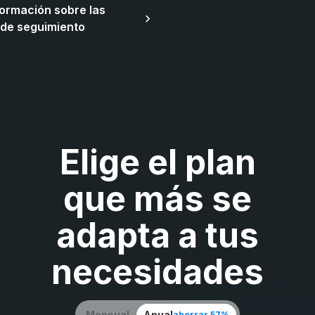
ormación sobre las
 de seguimiento
Elige el plan
que más se
adapta a tus
necesidades
Mensual
Anual
ahorrar 57%