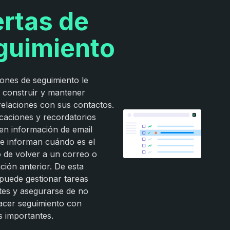
ertas de
guimiento
iones de seguimiento le
 construir y mantener
relaciones con sus contactos.
icaciones y recordatorios
en información de email
le informan cuándo es el
de volver a un correo o
ión anterior. De esta
puede gestionar tareas
tes y asegurarse de no
hacer seguimiento con
s importantes.