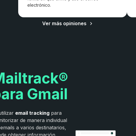
electrónico.
Ver más opiniones
ailtrack®
ara Gmail
utilizar
email tracking
para
itorizar de manera individual
 emails a varios destinatarios,
de obtener información