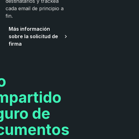
destinatarios y trackea
cada email de principio a
fin.
Más información
sobre la solicitud de
firma
o
mpartido
guro de
cumentos