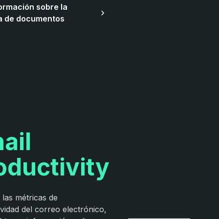
ormación sobre la
ca de documentos
ail
oductivity
 las métricas de
vidad del correo electrónico,