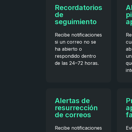
Recordatorios
A
de
p
seguimiento
a
Recibe notificaciones
Re
si un correo no se
cu
ha abierto o
ab
respondido dentro
un
de las 24–72 horas.
qu
int
Alertas de
P
resurrección
a
de correos
f
Recibe notificaciones
Ev