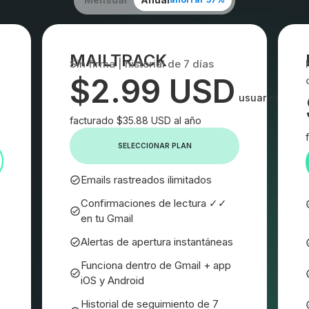
MAILTRACK
Sin firma | historial de 7 días
$2.99 USD
usuario/mes
facturado $35.88 USD al año
SELECCIONAR PLAN
Emails rastreados ilimitados
Confirmaciones de lectura ✓✓
en tu Gmail
Alertas de apertura instantáneas
Funciona dentro de Gmail + app
iOS y Android
Historial de seguimiento de 7