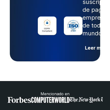
suscripto
de pago 
empresa
de todo e
mundo.
Leer más
Mencionado en