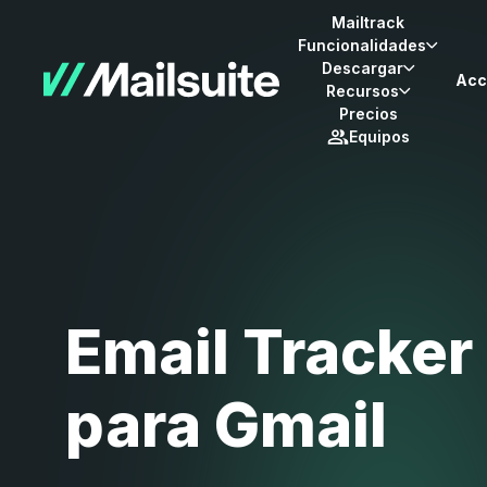
Mailtrack
Funcionalidades
Descargar
Acc
Recursos
Precios
Equipos
Email Tracker
para Gmail