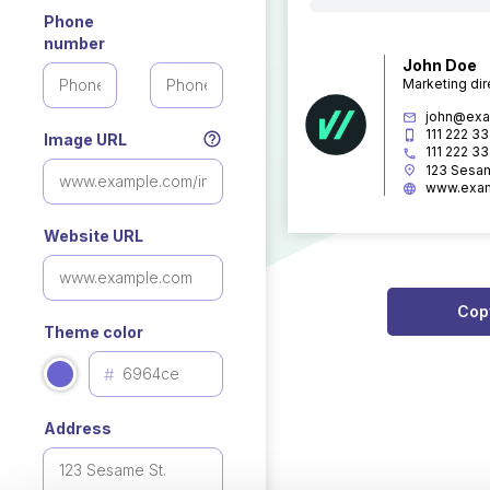
Phone
number
John Doe
Marketing dir
john@exa
111 222 3
Image URL
111 222 3
123 Sesam
www.exa
Website URL
Cop
Theme color
Address