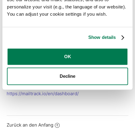
personalize your visit (e.g., the language of our website).
sehen
You can adjust your cookie settings if you wish.
Show details
Leider sind wir nicht mit allen Arten von Gmail-Layouts
kompatibel.
OK
Wenn deine Gmail-Ansicht angepasst ist, kann es sein,
dass du Probleme hast, die doppelten Häkchen zu
Decline
sehen. In diesem Fall empfehlen wir dir, deine Tracking-
Aktivität in deinem Dashboard zu überprüfen:
https://mailtrack.io/en/dashboard/
Zurück an den Anfang