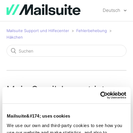
Deutsch
Mailsuite Support und Hilfecenter
Fehlerbehebung
Häkchen
Mein Gmail-Layout ist
angepasst und ich habe
Probleme, die doppelten
Mailsuite&#174; uses cookies
We use our own and third-party cookies to see how you
Häkchen von Mailtrack zu
use our website and make statistics, and also to