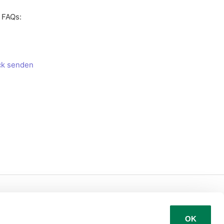
n FAQs:
ack senden
Deutsch
OK