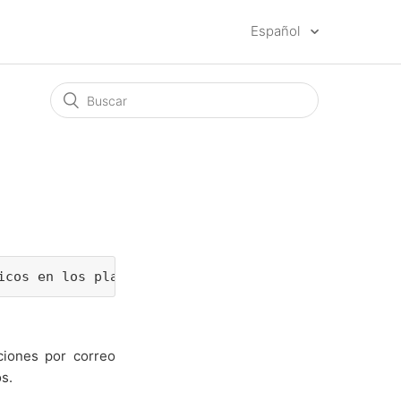
Español
icos en los planes Free y Mailtrack, y personaliza
ciones por correo
s.