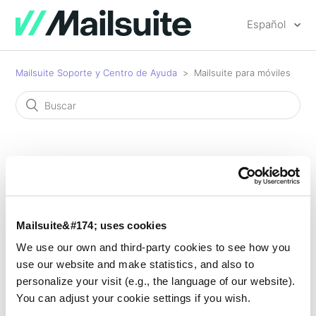
Español
Mailsuite Soporte y Centro de Ayuda
Mailsuite para móviles
Mailsuite para móviles
Mailsuite para Android
Mailsuite&#174; uses cookies
Add-on de Mailtrack para teléfonos celulares: ¿Qué
We use our own and third-party cookies to see how you
es y cómo funciona?
use our website and make statistics, and also to
personalize your visit (e.g., the language of our website).
You can adjust your cookie settings if you wish.