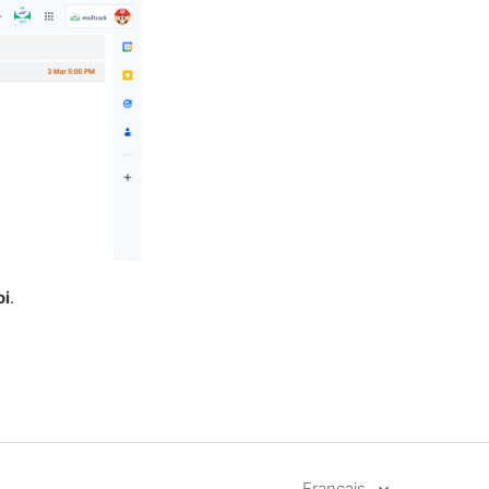
oi
.
Français