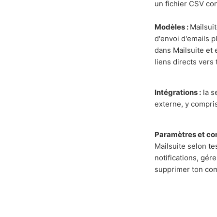
un fichier CSV co
Modèles :
Mailsui
d'envoi d'emails p
dans Mailsuite et 
liens directs ver
Intégrations :
la s
externe, y compri
Paramètres et con
Mailsuite selon te
notifications, gér
supprimer ton co