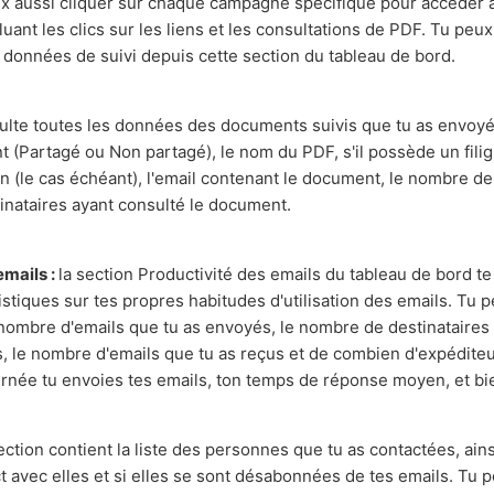
 aussi cliquer sur chaque campagne spécifique pour accéder 
cluant les clics sur les liens et les consultations de PDF. Tu peu
 données de suivi depuis cette section du tableau de bord.
ulte toutes les données des documents suivis que tu as envoyés
 (Partagé ou Non partagé), le nom du PDF, s'il possède un filig
on (le cas échéant), l'email contenant le document, le nombre de 
inataires ayant consulté le document.
emails :
la section Productivité des emails du tableau de bord t
istiques sur tes propres habitudes d'utilisation des emails. Tu pe
 nombre d'emails que tu as envoyés, le nombre de destinataires
, le nombre d'emails que tu as reçus et de combien d'expéditeu
rnée tu envoies tes emails, ton temps de réponse moyen, et bi
ection contient la liste des personnes que tu as contactées, ains
t avec elles et si elles se sont désabonnées de tes emails. Tu 