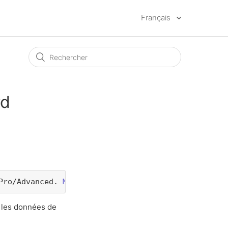
Français
rd
Pro/Advanced. 
Mets à niveau ton offre ici
 pour déb
s les données de