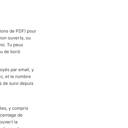
tions de PDF) pour
 non ouverts, ou
voi. Tu peux
au de bord.
oyés par email, y
lic, et le nombre
s de suivi depuis
ées, y compris
urcentage de
ouvert la