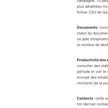
campagne. Tu peux
plus détaillées in
fichier CSV de tes
Documents :
cons
statut du document
sa date d'expirati
le nombre de dest
Productivité des 
consulter des stat
période et voir le
envoyé des emails
moments de la jou
Contacts :
cette s
ton dernier contac