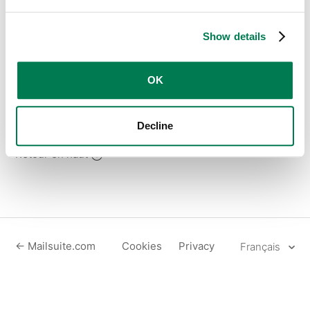
Show details
Oui, Mailtrack peut tracker les emails envoyés via la
OK
fonctionnalité d'envoi programmé de Gmail.
Decline
Retour en haut
← Mailsuite.com
Cookies
Privacy
Français