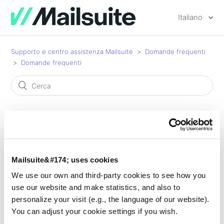
Italiano
Supporto e centro assistenza Mailsuite
Domande frequenti
Domande frequenti
Mailtrack funziona con le
Mailsuite&#174; uses cookies
email programmate per
We use our own and third-party cookies to see how you
use our website and make statistics, and also to
essere inviate più tardi?
personalize your visit (e.g., the language of our website).
You can adjust your cookie settings if you wish.