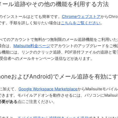
メール追跡やその他の機能を利用する方法
張機能のインストールはとても簡単です。
Chromeウェブストア
からChr
です。手順を詳しく知りたい場合は
こちらをご覧ください
。
では、すべてのアカウントで無料かつ無制限のメール追跡機能をご利用い
場合は、
Mailsuite料金ページ
でアカウントのアップグレードをご検
る機能には、リンクのクリック追跡、PDF添付ファイルの追跡と電
の受信者へのメールキャンペーン送信などがあります。
honeおよびAndroid)でメール追跡を有効に
機能に加えて、
Google Workspace Marketplace
からMailsuiteモ
きます。モバイルアドオンを動作させるには、パソコンにMailsui
必要がある
点にご注意ください。