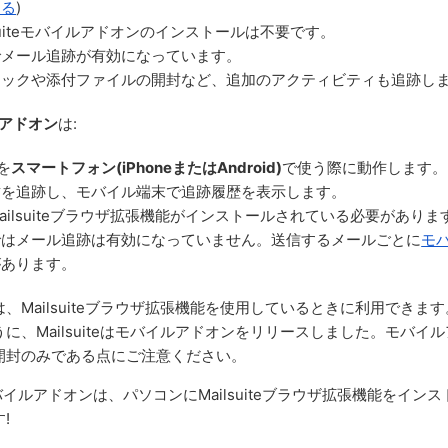
する
)
lsuiteモバイルアドオンのインストールは不要です。
でメール追跡が有効になっています。
リックや添付ファイルの開封など、追加のアクティビティも追跡し
イルアドオン
は:
リを
スマートフォン(iPhoneまたはAndroid)
で使う際に動作します。
封を追跡し、モバイル端末で追跡履歴を表示します。
ailsuiteブラウザ拡張機能がインストールされている必要がありま
ではメール追跡は有効になっていません。送信するメールごとに
モ
があります。
、Mailsuiteブラウザ拡張機能を使用しているときに利用できま
に、Mailsuiteはモバイルアドオンをリリースしました。モバイ
開封のみである点にご注意ください。
iteモバイルアドオンは、パソコンにMailsuiteブラウザ拡張機能をイ
!