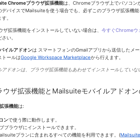
suite Chromeブラウザ拡張機能
は、Chromeブラウザ上でパソコ
デバイスでMailsuiteを使う場合でも、必ずこのブラウザ拡張機
ます。
teブラウザ拡張機能をインストールしていない場合は、
今すぐChrome
ださい。
teモバイルアドオン
は
スマートフォンのGmailアプリから送信したメ
ストールは
Google Workspace Marketplace
から行えます。
イルアドオンは、ブラウザ拡張機能もあわせてインストールしていな
teブラウザ拡張機能とMailsuiteモバイルアドオ
ウザ拡張機能
は:
コン
で使う際に動作します。
ウェブブラウザにインストールできます。
ailsuiteプランに含まれるすべての機能を利用できます。(
Mails