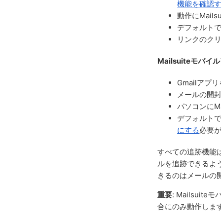
機能を確認
動作にMai
デフォルト
リンクのク
Mailsuiteモバ
Gmailアプ
メールの開
パソコンにM
デフォルト
にする
必要
すべての追跡機能は
ルを追跡できるよう
きるのはメールの
重要
: Mailsu
合にのみ動作します