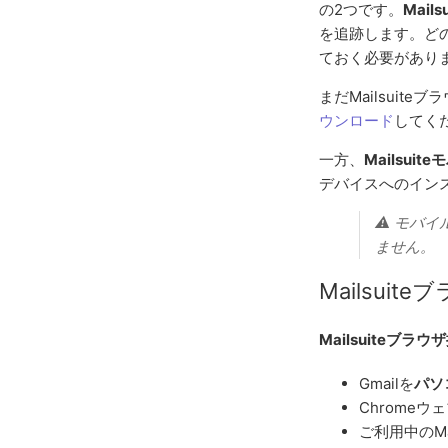
の2つです。
Mail
を追跡します。どの
ておく必要があり
まだMailsui
ウンロード
してく
一方、
Mailsui
デバイスへのイン
⚠️ モバ
ません。
Mailsui
Mailsuiteブラ
Gmailを
パソ
Chrome
ご利用中のM