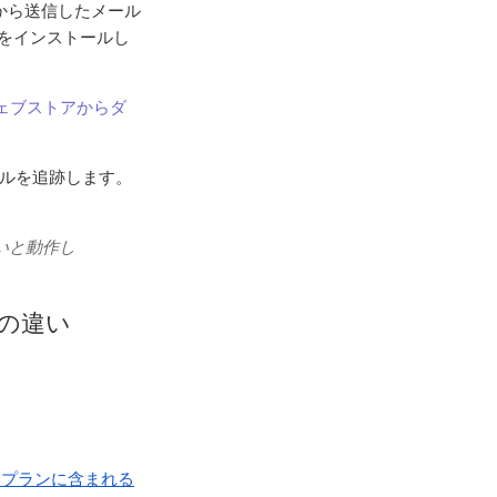
ンから送信したメール
能をインストールし
ウェブストアからダ
ールを追跡します。
いと動作し
ンの違い
uiteプランに含まれる