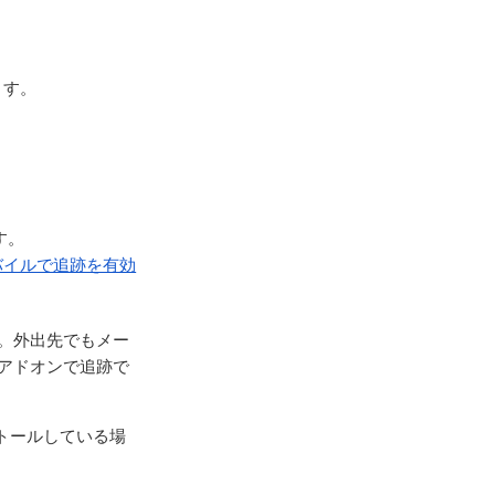
ます。
す。
バイルで追跡を有効
す。外出先でもメー
ルアドオンで追跡で
ンストールしている場