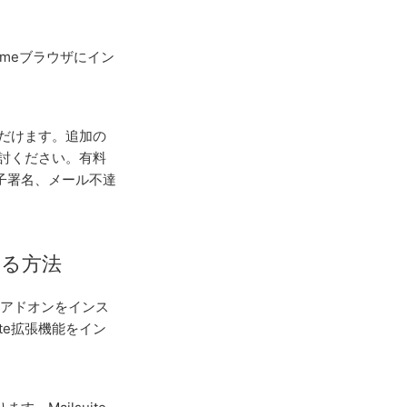
omeブラウザにイン
ただけます。追加の
討ください。有料
子署名、メール不達
する方法
バイルアドオンをインス
te拡張機能をイン