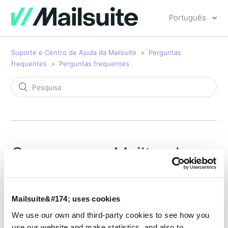
Português
Suporte e Centro de Ajuda da Mailsuite
Perguntas
frequentes
Perguntas frequentes
Como usar o Mailtrack em
um computador diferente
Mailsuite&#174; uses cookies
We use our own and third-party cookies to see how you
Para usar o Mailtrack em outro computador, tudo o que
use our website and make statistics, and also to