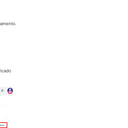
eamento.
ficado