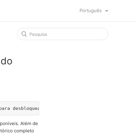
Português
 do
para desbloquear esta função.
sponíveis. Além de
stórico completo