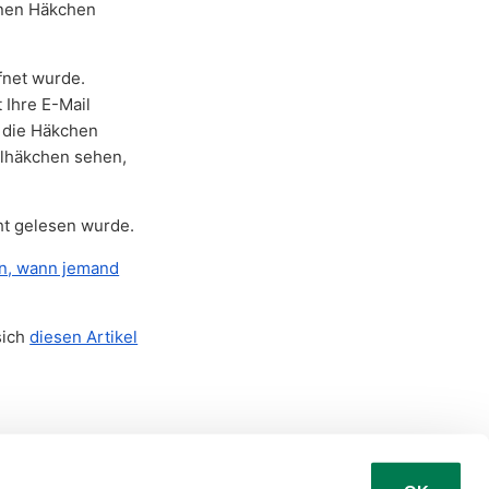
ünen Häkchen
fnet wurde.
 Ihre E-Mail
n die Häkchen
elhäkchen sehen,
ht gelesen wurde.
n, wann jemand
sich
diesen Artikel