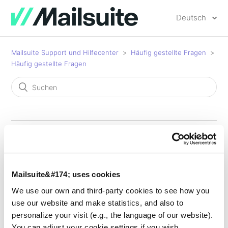
Deutsch
Mailsuite Support und Hilfecenter
Häufig gestellte Fragen
Häufig gestellte Fragen
Kann ich Mailtrack mit
einem delegierten Gmail-
Mailsuite&#174; uses cookies
We use our own and third-party cookies to see how you
Konto verwenden?
use our website and make statistics, and also to
personalize your visit (e.g., the language of our website).
You can adjust your cookie settings if you wish.