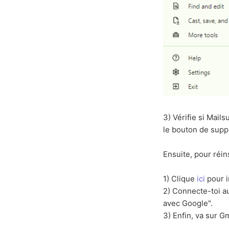
3) Vérifie si Mail
le bouton de supp
Ensuite, pour réins
1) Clique
ici
pour i
2) Connecte-toi au
avec Google".
3) Enfin, va sur G