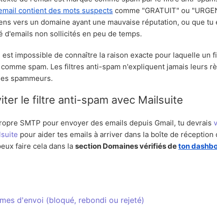
email contient des mots suspects
comme "GRATUIT" ou "URGENT
iens vers un domaine ayant une mauvaise réputation, ou que tu
 d'emails non sollicités en peu de temps.
l est impossible de connaître la raison exacte pour laquelle un f
l comme spam. Les filtres anti-spam n'expliquent jamais leurs règ
 les spammeurs.
er le filtre anti-spam avec Mailsuite
n propre SMTP pour envoyer des emails depuis Gmail, tu devrais
v
suite
pour aider tes emails à arriver dans la boîte de réception 
peux faire cela dans la
section Domaines vérifiés de
ton dashbo
èmes d'envoi (bloqué, rebondi ou rejeté)