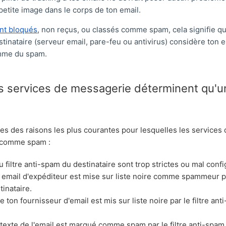
petite image dans le corps de ton email.
ont bloqués
, non reçus, ou classés comme spam, cela signifie qu
tinataire (serveur email, pare-feu ou antivirus) considère ton
mme du spam.
 services de messagerie déterminent qu'un
es des raisons les plus courantes pour lesquelles les services
l comme spam :
u filtre anti-spam du destinataire sont trop strictes ou mal conf
email d'expéditeur est mise sur liste noire comme spammeur par 
inataire.
 ton fournisseur d'email est mis sur liste noire par le filtre an
e texte de l'email est marqué comme spam par le filtre anti-spam