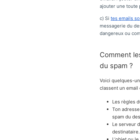
ajouter une toute 
c) Si
tes emails s
messagerie du des
dangereux ou co
Comment les
du spam ?​
Voici quelques-un
classent un emai
Les règles d
Ton adresse 
spam du dest
Le serveur de
destinataire.
L'objet ou l