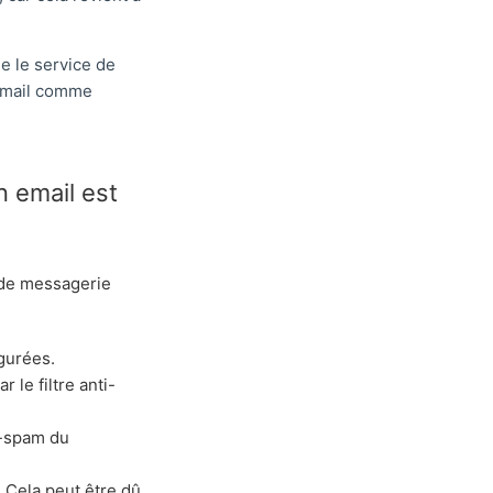
e le service de
 email comme
 email est
 de messagerie
igurées.
le filtre anti-
ti-spam du
. Cela peut être dû