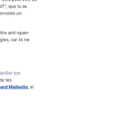
", que tu as
 envoies un
iltre anti-spam
les, car ils ne
érifier ton
de tes
ard Mailsuite
, si