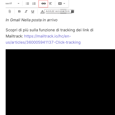
In Gmail Nella posta in arrivo
Scopri di più sulla funzione di tracking dei link di
Mailtrack:
https://mailtrack.io/hc/en-
us/articles/360005941137-Click-tracking