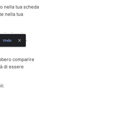
o nella tua scheda
te nella tua
rebbero comparire
rà di essere
li: