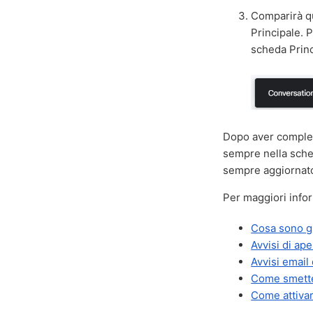
Comparirà qu
Principale. P
scheda Princi
Dopo aver completa
sempre nella sched
sempre aggiornato 
Per maggiori inform
Cosa sono gl
Avvisi di ap
Avvisi email 
Come smetter
Come attivare