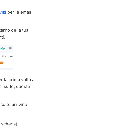
visi
per le email
terno della tua
ti.
 la prima volta al
ailsuite, queste
lsuite arrivino
a scheda).