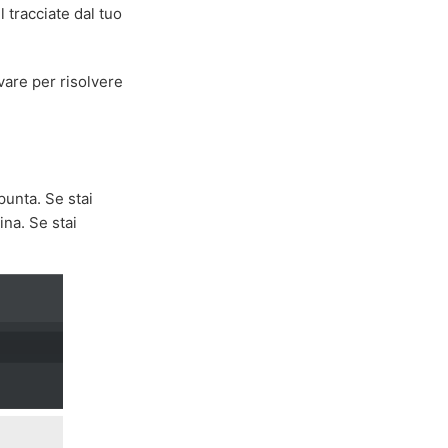
l tracciate dal tuo
vare per risolvere
unta. Se stai
na. Se stai