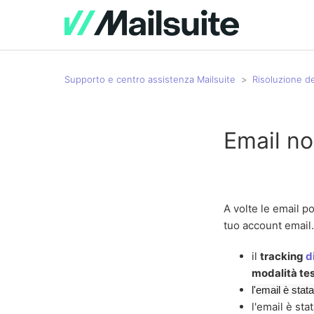
Supporto e centro assistenza Mailsuite
Risoluzione d
Email no
A volte le email 
tuo account email.
il
tracking
d
modalità te
l'email è stat
l'email è sta