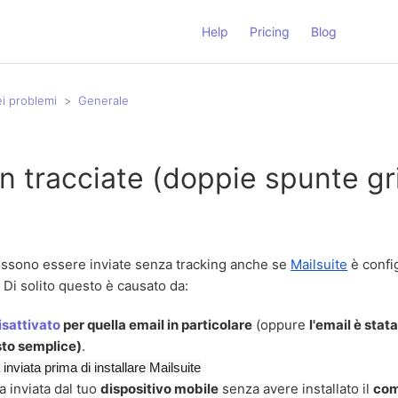
Help
Pricing
Blog
ei problemi
Generale
n tracciate (doppie spunte gr
possono essere inviate senza tracking anche se
Mailsuite
è config
 Di solito questo è causato da:
isattivato
per quella email in particolare
(oppure
l'email è stata
sto semplice)
.
a inviata prima di installare Mailsuite
ta inviata dal tuo
dispositivo mobile
senza avere installato il
com