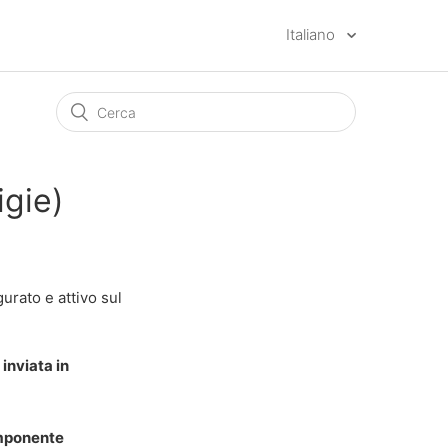
Italiano
igie)
urato e attivo sul
 inviata in
ponente