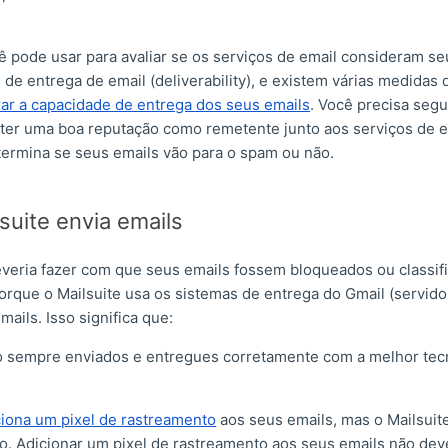
ê pode usar para avaliar se os serviços de email consideram s
de entrega de email (deliverability), e existem várias medidas
ar a capacidade de entrega dos seus emails
. Você precisa segu
ter uma boa reputação como remetente junto aos serviços de em
ermina se seus emails vão para o spam ou não.
suite envia emails
everia fazer com que seus emails fossem bloqueados ou classi
porque o Mailsuite usa os sistemas de entrega do Gmail (servid
mails. Isso significa que:
o sempre enviados e entregues corretamente com a melhor tec
ciona um pixel de rastreamento
aos seus emails, mas o Mailsuit
to. Adicionar um pixel de rastreamento aos seus emails não dev