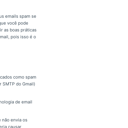
eus emails spam se
 que você pode
ir as boas práticas
ail, pois isso é o
ficados como spam
or SMTP do Gmail)
nologia de email
e não envia os
eria causar