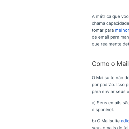
A métrica que voc
chama capacidade 
tomar para
melhor
de email para man
que realmente det
Como o Mail
O Mailsuite não d
por padrão. Isso 
para enviar seus e
a) Seus emails sã
disponível.
b) O Mailsuite
adi
seus emails de fa