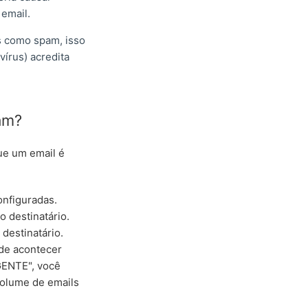
email.
os como spam, isso
vírus) acredita
m?​
ue um email é
onfiguradas.
o destinatário.
 destinatário.
ode acontecer
ENTE", você
volume de emails