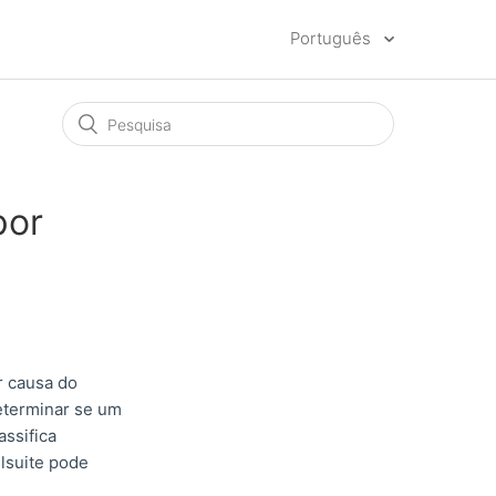
Português
por
r causa do
determinar se um
assifica
lsuite pode