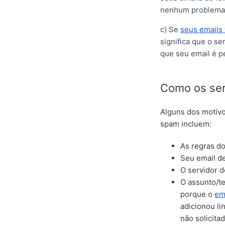
nenhum problema,
c) Se
seus emails
significa que o se
que seu email é p
Como os ser
Alguns dos motivo
spam incluem:
As regras do
Seu email de
O servidor d
O assunto/te
porque o
em
adicionou l
não solicit