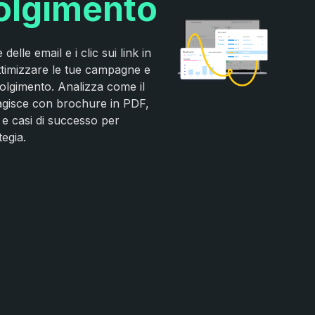
olgimento
delle email e i clic sui link in
ttimizzare le tue campagne e
olgimento. Analizza come il
ragisce con brochure in PDF,
 e casi di successo per
tegia.