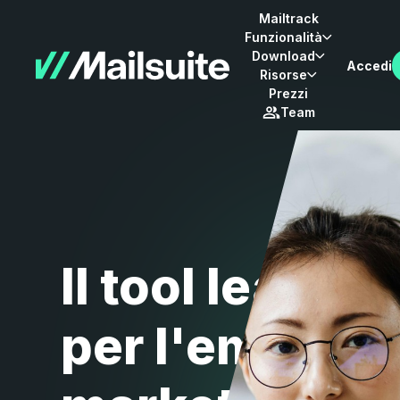
Mailtrack
Funzionalità
Download
Accedi
Risorse
Prezzi
Team
Il tool leader
per l'email