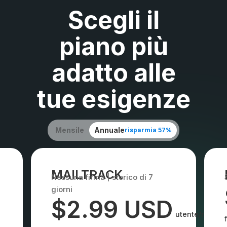
Scegli il
piano più
adatto alle
tue esigenze
Mensile
Annuale
risparmia 57%
MAILTRACK
Nessuna firma | storico di 7
giorni
$2.99 USD
utente/mese