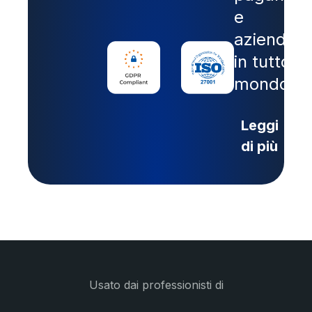
e
aziende
in tutto il
mondo.
Leggi
di più
Usato dai professionisti di