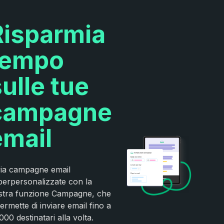
Risparmia
tempo
ulle tue
campagne
email
via campagne email
perpersonalizzate con la
stra funzione Campagne, che
permette di inviare email fino a
000 destinatari alla volta.