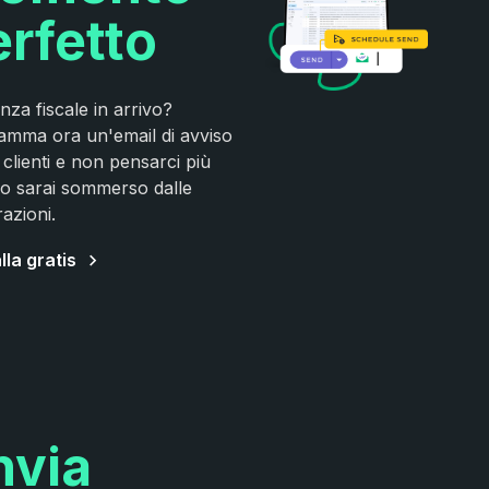
erfetto
za fiscale in arrivo?
amma ora un'email di avviso
i clienti e non pensarci più
o sarai sommerso dalle
razioni.
lla gratis
nvia