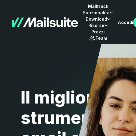
Mailtrack
Funzionalità
Download
Accedi
Risorse
Prezzi
Team
Il miglior
strumento di