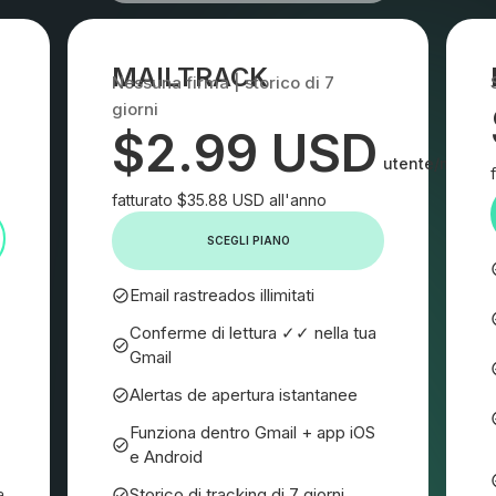
MAILTRACK
Nessuna firma | storico di 7
giorni
$2.99 USD
utente/mese
fatturato $35.88 USD all'anno
SCEGLI PIANO
Email rastreados illimitati
Conferme di lettura ✓✓ nella tua
Gmail
Alertas de apertura istantanee
Funziona dentro Gmail + app iOS
e Android
a
Storico di tracking di 7 giorni