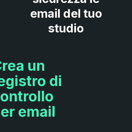
email del tuo
studio
rea un
egistro di
ontrollo
er email
e