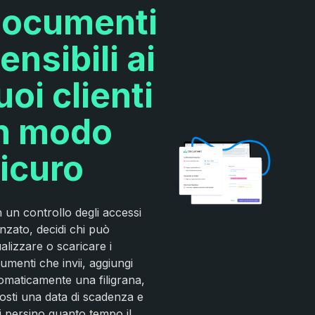
ocumenti
ensibili ai
uoi clienti
n modo
icuro
 un controllo degli accessi
nzato, decidi chi può
ualizzare o scaricare i
umenti che invii, aggiungi
omaticamente una filigrana,
osti una data di scadenza e
i persino quanto tempo il