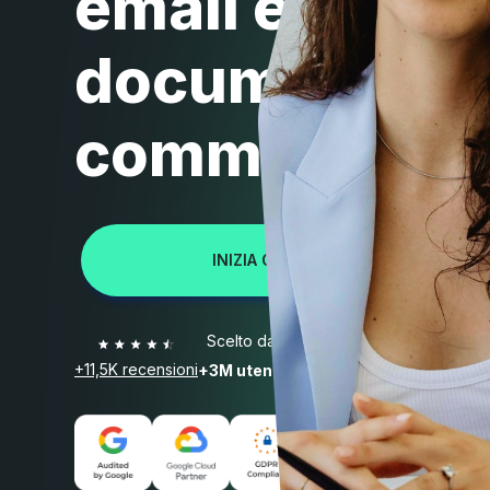
email e
documenti pe
commercialis
INIZIA OGGI GRATIS >>
Scelto da
+11,5K recensioni
+3M utenti