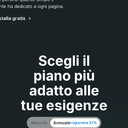
ente ha dedicato a ogni pagina.
stalla gratis
Scegli il
piano più
adatto alle
tue esigenze
Mensile
Annuale
risparmia 57%