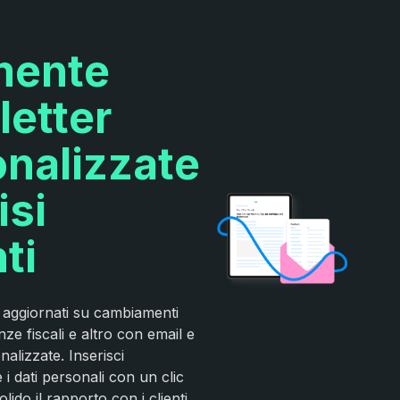
mente
etter
nalizzate
isi
ti
nti aggiornati su cambiamenti
ze fiscali e altro con email e
alizzate. Inserisci
i dati personali con un clic
ido il rapporto con i clienti,