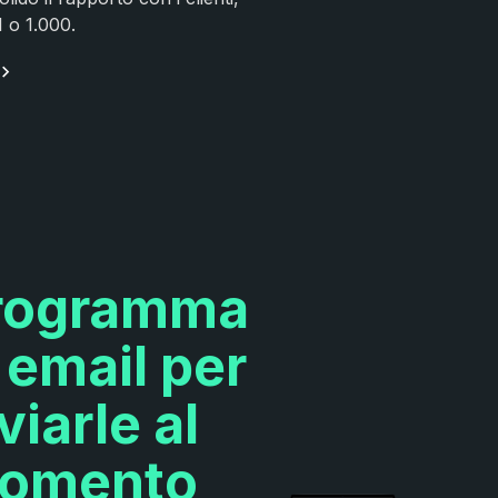
1 o 1.000.
rogramma
 email per
viarle al
omento