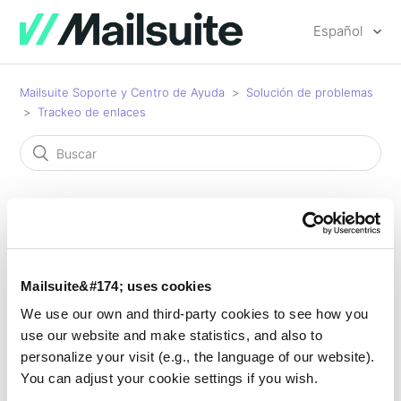
Español
Mailsuite Soporte y Centro de Ayuda
Solución de problemas
Trackeo de enlaces
Trackeo de enlaces
Mailsuite&#174; uses cookies
Link tracking no funciona
We use our own and third-party cookies to see how you
use our website and make statistics, and also to
Error "Invalid URL" al hacer clic en un enlace
personalize your visit (e.g., the language of our website).
rastreado
You can adjust your cookie settings if you wish.