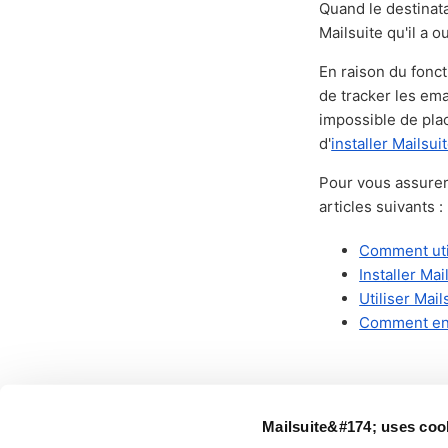
Quand le destinata
Mailsuite qu'il a o
En raison du fonc
de tracker les ema
impossible de pla
d'
installer Mailsui
Pour vous assurer 
articles suivants :
Comment util
Installer Ma
Utiliser Mai
Comment env
Mailsuite&#174; uses coo