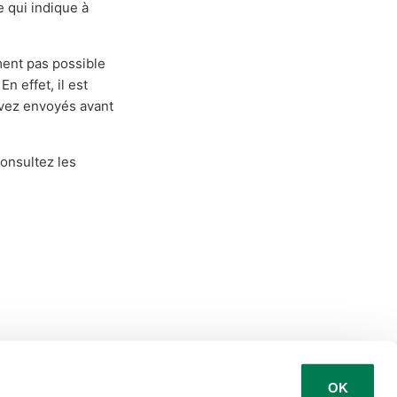
e qui indique à
ment pas possible
n effet, il est
avez envoyés avant
consultez les
OK