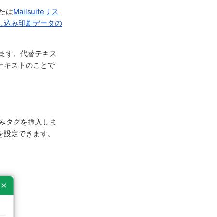
たは
Mailsuiteリス
し込み印刷データの
します。代替テキス
テキストのことで
みタグを挿入しま
を設定できます。