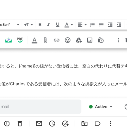
すると、{{name}}の値がない受信者には、空白の代わりに代替
}}の値がCharlesである受信者には、次のような挨拶文が入ったメー