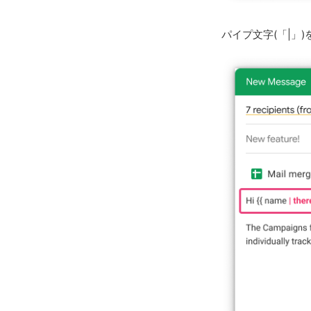
パイプ文字(「|」