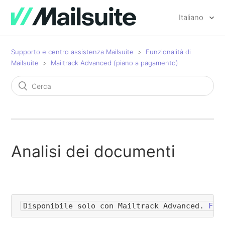
Italiano
Supporto e centro assistenza Mailsuite
Funzionalità di
Mailsuite
Mailtrack Advanced (piano a pagamento)
Analisi dei documenti
Disponibile solo con Mailtrack Advanced. 
Fai