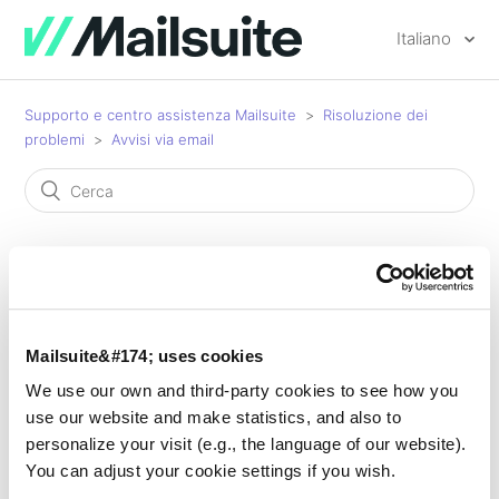
Italiano
Supporto e centro assistenza Mailsuite
Risoluzione dei
problemi
Avvisi via email
Avvisi via email
Mailsuite&#174; uses cookies
Come smettere di ricevere avvisi via email
We use our own and third-party cookies to see how you
use our website and make statistics, and also to
Avvisi email disattivati ma continui a riceverli
personalize your visit (e.g., the language of our website).
You can adjust your cookie settings if you wish.