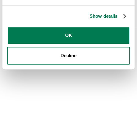
Non ricevo più avvisi via email
Show details
OK
← Mailsuite.com
Cookies
Privacy
Italiano
Decline