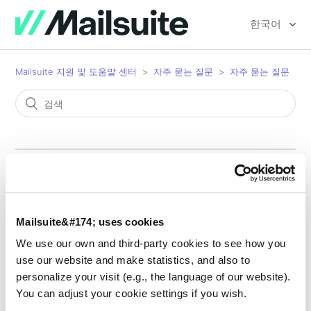
한국어
Mailsuite 지원 및 도움말 센터
자주 묻는 질문
자주 묻는 질문
Mailtrack이 Safari와 호환
되나요?
Mailsuite&#174; uses cookies
We use our own and third-party cookies to see how you
use our website and make statistics, and also to
personalize your visit (e.g., the language of our website).
You can adjust your cookie settings if you wish.
아쉽지만 안 돼요. 현재 Mailtrack은 Chrome 웹 브라우저에