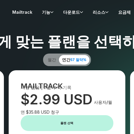
Mailtrack
기능
다운로드
리소스
요금제
게 맞는 플랜을 선택
월간
연간
57 절약%
MAILTRACK
서명 없음 | 7일 추적 기록
$2.99 USD
사용자/월
연 $35.88 USD 청구
플랜 선택