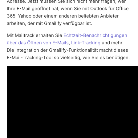
Adresse. Jetzt müssen Sie sich nicht mehr fragen, wer
Ihre E-Mail geöffnet hat, wenn Sie mit Outlook für Office
365, Yahoo oder einem anderen beliebten Anbieter
arbeiten, der mit Gmailify verfügbar ist.
Mit Mailtrack erhalten Sie
Echtzeit-Benachrichtigungen
über das Öffnen von E-Mails
,
Link-Tracking
und mehr.
Die Integration der Gmailify-Funktionalität macht dieses
E-Mail-Tracking-Tool so vielseitig, wie Sie es benötigen.