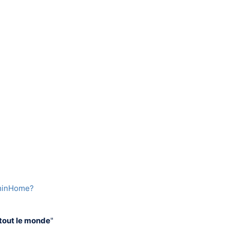
dminHome?
tout le monde
"