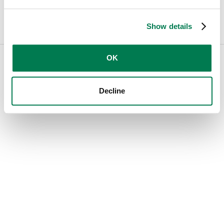
Je ne reçois plus d'alertes par email.
Show details
OK
← Mailsuite.com
Cookies
Privacy
Français
Decline