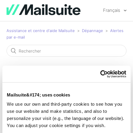
Français
Assistance et centre d'aide Mailsuite
Dépannage
Alertes
par e-mail
Alertes par e-mail
Mailsuite&#174; uses cookies
Comment arrêter de recevoir des alertes par email
We use our own and third-party cookies to see how you
use our website and make statistics, and also to
Alertes par email désactivées mais toujours reçues
personalize your visit (e.g., the language of our website).
You can adjust your cookie settings if you wish.