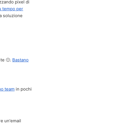
zzando pixel di
iù tempo per
na soluzione
ite 🙂.
Bastano
tuo team
in pochi
re un'email