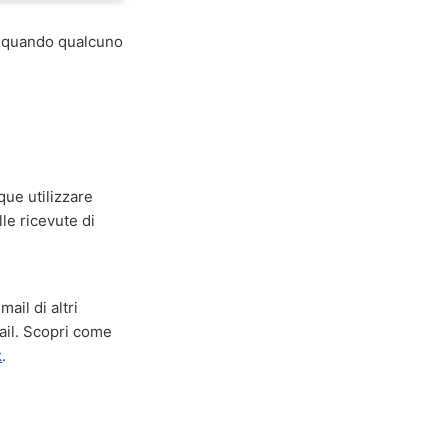
quando qualcuno
ue utilizzare
lle ricevute di
ail di altri
ail. Scopri come
k
.