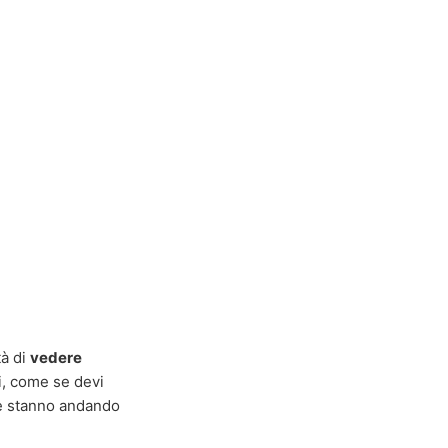
tà di
vedere
ni, come se devi
me stanno andando