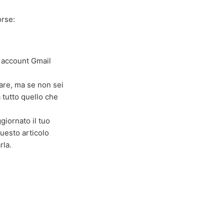
orse:
o account Gmail
sare, ma se non sei
a tutto quello che
ggiornato il tuo
Questo articolo
rla.