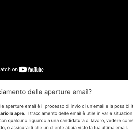
cciamento delle aperture email?
le aperture email è il processo di invio di un'email e la possibili
ario la apre
. Il tracciamento delle email è utile in varie situazio
 con qualcuno riguardo a una candidatura di lavoro, vedere co
do, o assicurarti che un cliente abbia visto la tua ultima email.