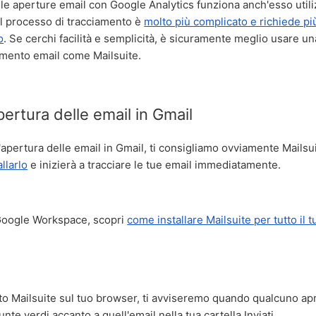
lle aperture email con Google Analytics funziona anch'esso utili
il processo di tracciamento è
molto più complicato e richiede p
o
. Se cerchi facilità e semplicità, è sicuramente meglio usare u
amento email come Mailsuite.
pertura delle email in Gmail
l'apertura delle email in Gmail, ti consigliamo ovviamente Mailsu
allarlo
e inizierà a tracciare le tue email immediatamente.
Google Workspace, scopri
come installare Mailsuite per tutto il 
to Mailsuite sul tuo browser, ti avviseremo quando qualcuno ap
te verdi accanto a quell'email nella tua cartella Inviati.