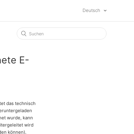
Deutsch
nete E-
tet das technisch
heruntergeladen
fnet wurde, kann
tergeleitet wird
rden können),