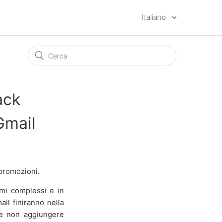
Italiano
ack
Gmail
 promozioni.
tmi complessi e in
il finiranno nella
ome non aggiungere