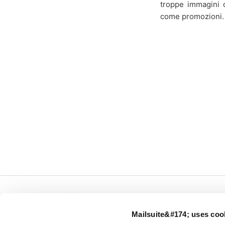
troppe immagini o
come promozioni.
← Mailsuite.com
Mailsuite&#174; uses coo