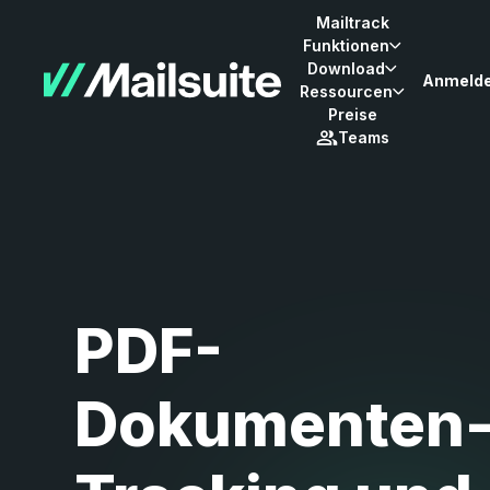
Mailtrack
Funktionen
Download
Anmeld
Ressourcen
Preise
Teams
PDF-
Dokumenten