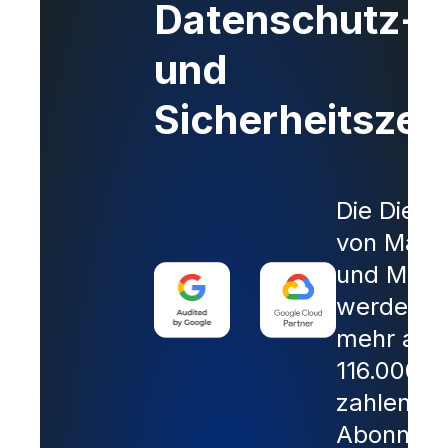
Datenschutz-
und
Sicherheitsze
Die Diens
von Mails
und Mailt
werden v
mehr als
116.000
zahlende
Abonnent