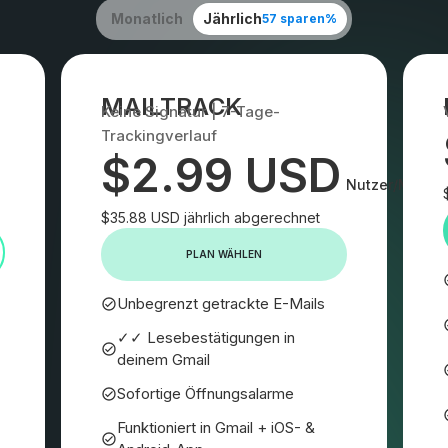
Monatlich
Jährlich
57 sparen%
MAILTRACK
Keine Signatur | 7-Tage-
Trackingverlauf
$2.99 USD
Nutzer/Monat
$35.88 USD jährlich abgerechnet
PLAN WÄHLEN
Unbegrenzt getrackte E-Mails
✓✓ Lesebestätigungen in
deinem Gmail
Sofortige Öffnungsalarme
Funktioniert in Gmail + iOS- &