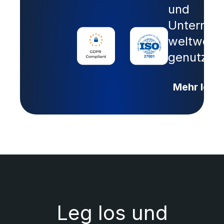
und
Unterne
weltweit
genutzt.
Mehr lese
Leg los und