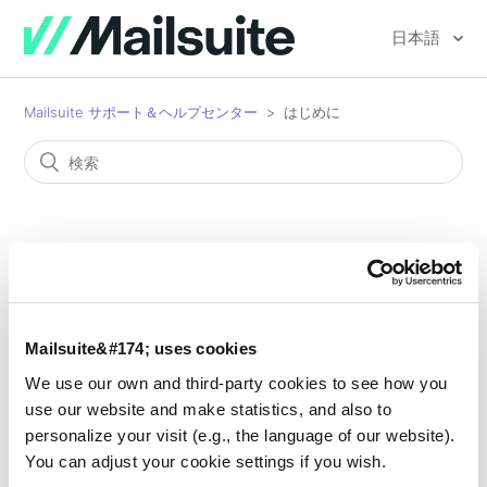
日本語
Mailsuite サポート＆ヘルプセンター
はじめに
はじめに
はじめに：インストールと初回利用
Mailsuite&#174; uses cookies
Mailsuite（Mailtrack）とは何ですか？
We use our own and third-party cookies to see how you
use our website and make statistics, and also to
Mailsuiteのインストール方法
personalize your visit (e.g., the language of our website).
You can adjust your cookie settings if you wish.