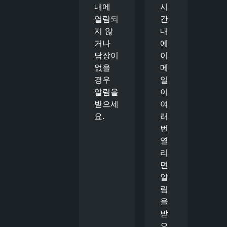
내에
시
열람되
간
지 않
내
거나
에
답장이
이
없을
메
경우
일
알림을
이
받으세
여
요.
러
번
열
리
면
알
림
을
받
으