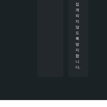
집
계
되
지
않
도
록
방
지
합
니
다.