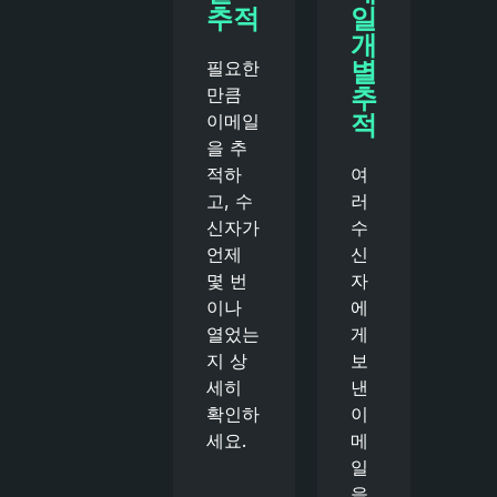
추적
일
개
별
필요한
추
만큼
적
이메일
을 추
적하
여
고, 수
러
신자가
수
언제
신
몇 번
자
이나
에
열었는
게
지 상
보
세히
낸
확인하
이
세요.
메
일
을