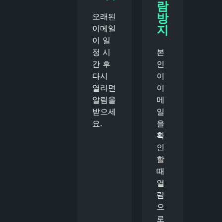
람
방
오래된
지
이메일
이 일
정 시
본
간 후
인
다시
이
열리면
이
알림을
메
받으세
일
요.
을
확
인
할
때
열
람
으
로