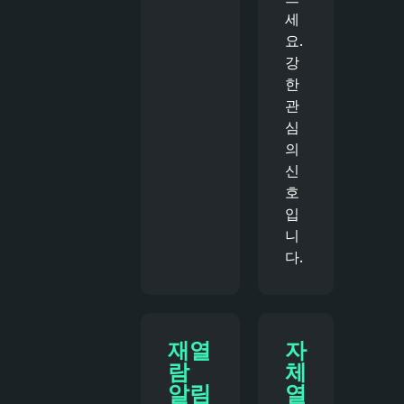
세
요.
강
한
관
심
의
신
호
입
니
다.
재열
자
람
체
알림
열