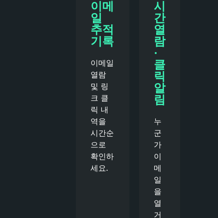
이메
시
일
간
추적
열
기록
람
·
클
이메일
릭
열람
알
및 링
림
크 클
릭 내
역을
누
시간순
군
으로
가
확인하
이
세요.
메
일
을
열
거