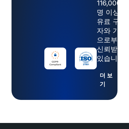
116,000
명 이상의
유료 구독
자와 기업
으로부터
신뢰받고
있습니다.
더 보
기