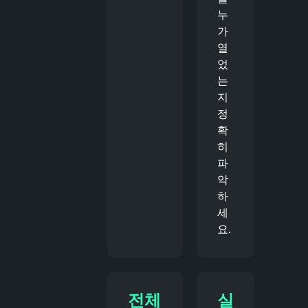
누
가
열
었
는
지
정
확
히
파
악
하
세
요.
전체
실