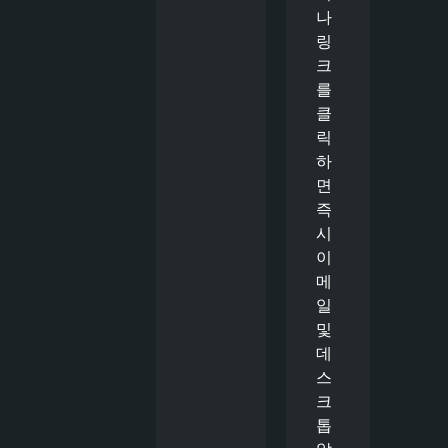
나
링
크
를
클
릭
하
면
즉
시
이
메
일
및
데
스
크
톱