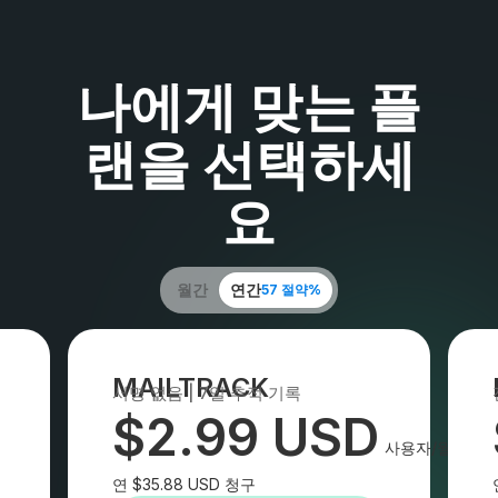
나에게 맞는 플
랜을 선택하세
요
월간
연간
57 절약%
MAILTRACK
서명 없음 | 7일 추적 기록
$2.99 USD
사용자/월
연 $35.88 USD 청구