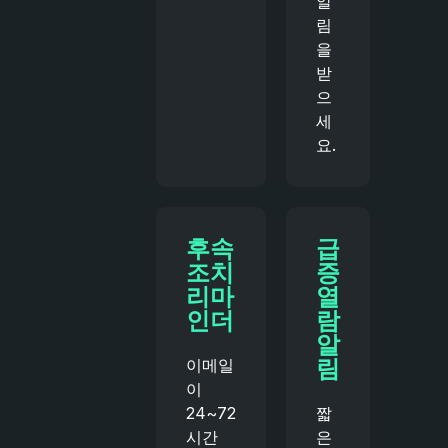
알
림
을
받
으
세
요.
후속
급
조치
증
리마
열
인더
람
알
림
이메일
이
24~72
짧
시간
은