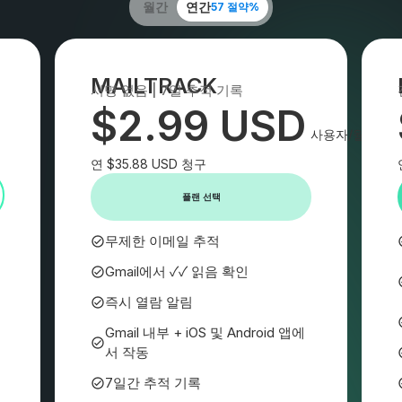
월간
연간
57 절약%
MAILTRACK
서명 없음 | 7일 추적 기록
$2.99 USD
사용자/월
연 $35.88 USD 청구
플랜 선택
무제한 이메일 추적
Gmail에서 ✓✓ 읽음 확인
즉시 열람 알림
Gmail 내부 + iOS 및 Android 앱에
서 작동
7일간 추적 기록