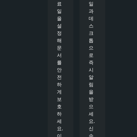
료
일
일
과
을
데
설
스
정
크
해
톱
문
으
서
로
를
즉
안
시
전
알
하
림
게
을
보
받
호
으
하
세
세
요.
요.
신
이
속