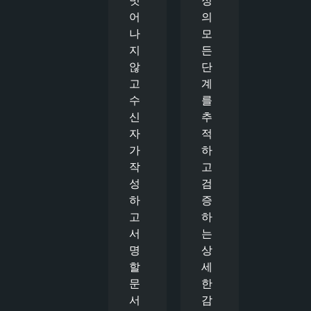
어
의
나
모
지
든
않
단
고
계
수
를
신
추
자
적
가
하
작
고
성
검
하
증
고
하
서
는
명
상
할
세
문
한
서
감