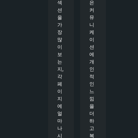
섹
은
션
커
을
뮤
가
니
장
케
많
이
이
션
보
에
는
개
지,
인
각
적
페
인
이
느
지
낌
에
을
얼
더
마
하
나
고
시
복