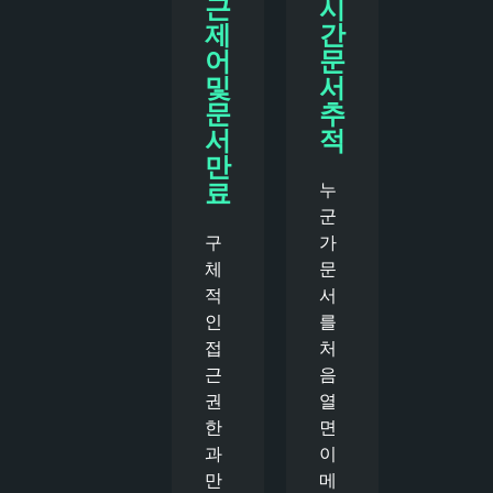
근
시
제
간
어
문
및
서
문
추
서
적
만
료
누
군
구
가
체
문
적
서
인
를
접
처
근
음
권
열
한
면
과
이
만
메