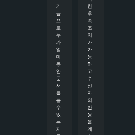
기
한
능
후
으
속
로
조
누
치
가
가
얼
가
마
능
동
하
안
고
문
수
서
신
를
자
볼
의
수
반
있
응
는
을
지
계