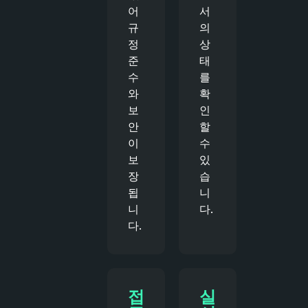
어
서
규
의
정
상
준
태
수
를
와
확
보
인
안
할
이
수
보
있
장
습
됩
니
니
다.
다.
접
실