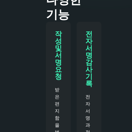
기능
작
전
성
자
및
서
서
명
명
감
요
사
청
기
록
받
은
전
편
자
지
서
함
명
을
과
벗
정