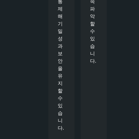
통
속
제
파
해
악
기
할
밀
수
성
있
과
습
보
니
안
다.
을
유
지
할
수
있
습
니
다.