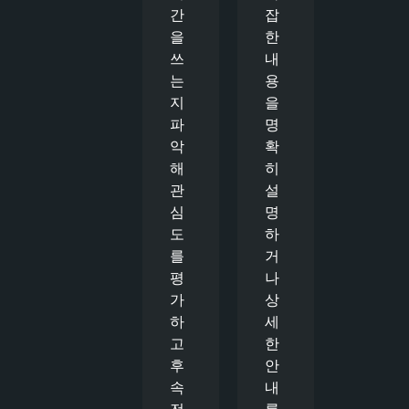
간
잡
을
한
쓰
내
는
용
지
을
파
명
악
확
해
히
관
설
심
명
도
하
를
거
평
나
가
상
하
세
고
한
후
안
속
내
전
를