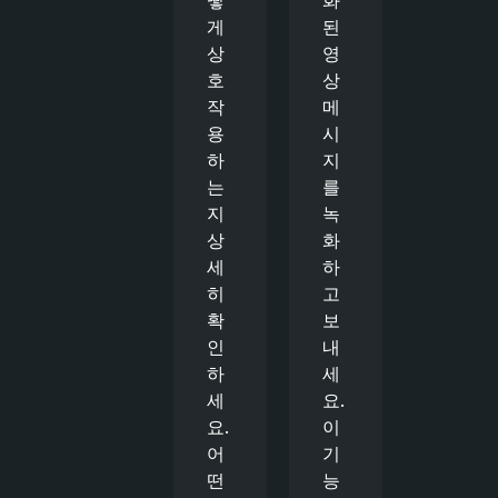
게
된
상
영
호
상
작
메
용
시
하
지
는
를
지
녹
상
화
세
하
히
고
확
보
인
내
하
세
세
요.
요.
이
어
기
떤
능