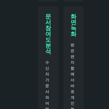
문
화
서
면
참
녹
여
화
도
분
받
석
은
편
수
지
신
함
자
에
가
서
문
바
서
로
와
개
어
인
떻
화