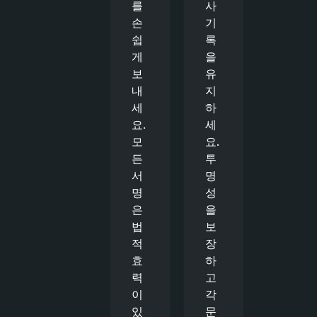
를
사
손
기
쉽
록
게
을
보
유
내
지
세
하
요.
세
모
요.
든
투
서
명
명
성
은
을
법
보
적
장
효
하
력
고
이
각
있
문