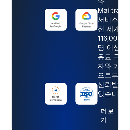
와
Mailtrack
서비스는
전 세계
116,000
명 이상의
유료 구독
자와 기업
으로부터
신뢰받고
있습니다.
더 보
기