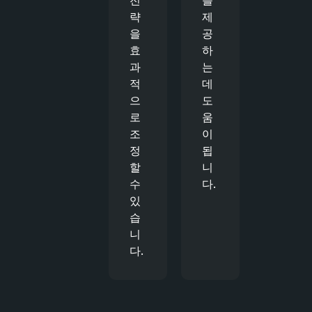
략
제
을
공
효
하
과
는
적
데
으
도
로
움
조
이
정
됩
할
니
수
다.
있
습
니
다.