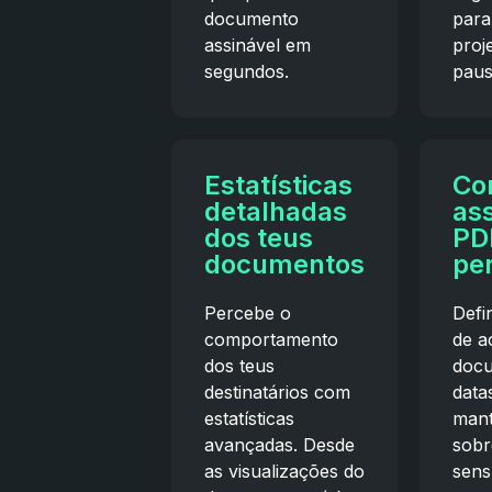
documento
para
assinável em
proj
segundos.
paus
Estatísticas
Co
detalhadas
as
dos teus
PD
documentos
pe
Percebe o
Defi
comportamento
de a
dos teus
docu
destinatários com
data
estatísticas
mant
avançadas. Desde
sobr
as visualizações do
sens