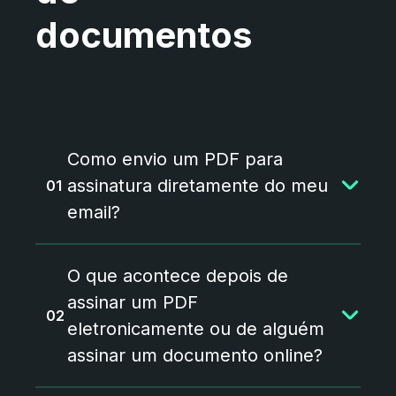
documentos
Como envio um PDF para
assinatura diretamente do meu
email?
Com a nossa solução de
O que acontece depois de
Assinatura de PDF, envias PDFs
para assinatura (assinar PDF
assinar um PDF
online) diretamente do teu email,
eletronicamente ou de alguém
sem complicações. É um processo
assinar um documento online?
pensado para ser simples, que te
permite enviar documentos para