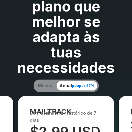
plano que
melhor se
adapta às
tuas
necessidades
Mensal
Anual
poupar 57%
MAILTRACK
Sem assinatura | histórico de 7
dias
$2.99 USD