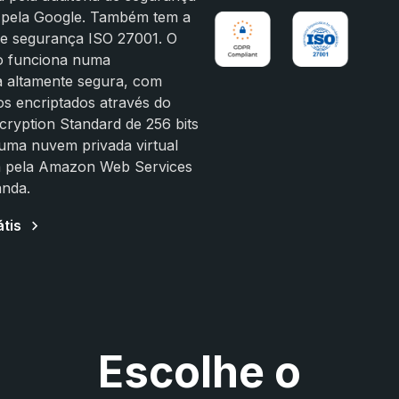
a pela Google. Também tem a
 de segurança ISO 27001. O
o funciona numa
ra altamente segura, com
os encriptados através do
ryption Standard de 256 bits
uma nuvem privada virtual
a pela Amazon Web Services
anda.
tis
Escolhe o