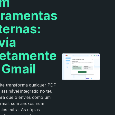
em
rramentas
ternas:
via
retamente
 Gmail
ite transforma qualquer PDF
 assinável integrado no teu
para que o envies como um
ormal, sem anexos nem
tas extra. As cópias