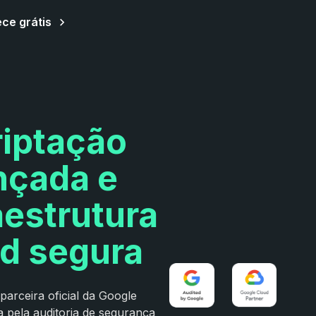
ce grátis
riptação
nçada e
aestrutura
d segura
 parceira oficial da Google
a pela auditoria de segurança