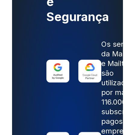
e
Segurança
Os serviç
da Mailsu
e Mailtra
são
utilizados
por mais 
116.000
subscrito
pagos e
empresa