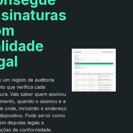
sinaturas
om
lidade
gal
 um registo de auditoria
to que verifica cada
tura. Vais saber quem assinou
mento, quando o assinou e a
 de onde, incluindo o endereço
dispositivo. Pode servir como
em disputas legais e
cações de conformidade.