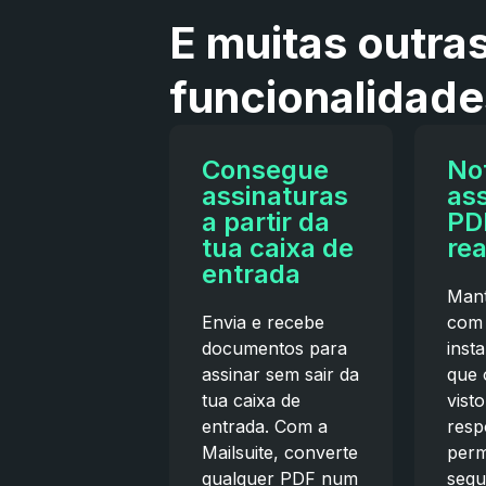
E muitas outra
funcionalidade
Consegue
Not
assinaturas
as
a partir da
PD
tua caixa de
rea
entrada
Mant
Envia e recebe
com 
documentos para
inst
assinar sem sair da
que 
tua caixa de
vist
entrada. Com a
resp
Mailsuite, converte
perm
qualquer PDF num
segu