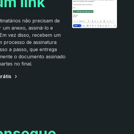
um link
tinatários não precisam de
r um anexo, assiná-lo e
. Em vez disso, recebem um
m processo de assinatura
passo a passo, que entrega
mente o documento assinado
artes no final.
rátis
onsegue