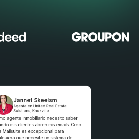
Jannet Skeelsm
Agente en United Real Estate
Solutions, Knoxville
o agente inmobiliario necesito saber
ndo mis clientes abren mis emails. Creo
 Mailsuite es excepcional para
lquiera que necesite un sistema de