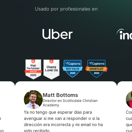
Usado por profesionales en
Matt Bottoms
Director en Scottsdale Christian
Academy
Ya no tengo que esperar días para
Com
o
averiguar si me van a responder o si la
cua
dirección era incorrecta y mi email no ha
que
so
sido recibido.
cua