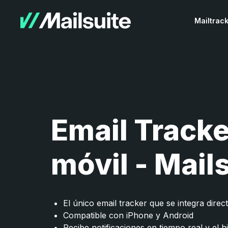
Mailtrac
Email Tracke
móvil - Mail
El único email tracker que se integra dire
Compatible con iPhone y Android
Recibe notificaciones en tiempo real y el h