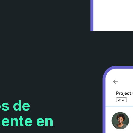
os de
mente en