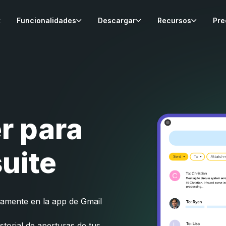
k
Funcionalidades
Descargar
Recursos
Pre
r para
suite
ctamente en la app de Gmail
istorial de aperturas de tus