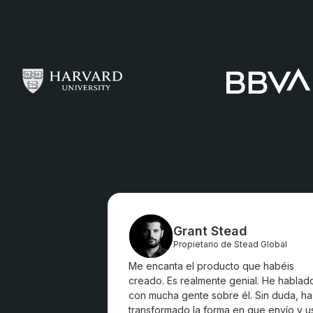
Grant Stead
Propietario de Stead Global
Me encanta el producto que habéis
creado. Es realmente genial. He hablad
con mucha gente sobre él. Sin duda, ha
transformado la forma en que envío y u